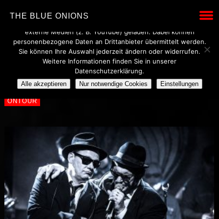
Wir verwenden technisch notwendige Cookies, um den Betrieb
THE BLUE ONIONS
dieser Website sicherzustellen. Mit Ihrer Einwilligung werden
externe Medien (z. B. YouTube) geladen. Dabei können
personenbezogene Daten an Drittanbieter übermittelt werden.
Sie können Ihre Auswahl jederzeit ändern oder widerrufen.
HÜTTENWERK,
Weitere Informationen finden Sie in unserer
Datenschutzerklärung.
MICHELSTADT 2015
Alle akzeptieren
Nur notwendige Cookies
Einstellungen
ONTOUR