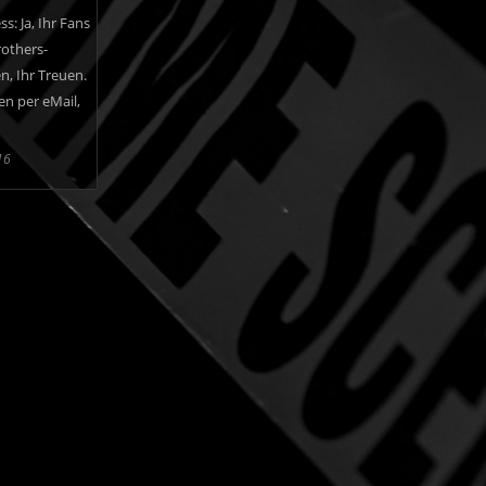
s: Ja, Ihr Fans
others-
n, Ihr Treuen.
en per eMail,
16