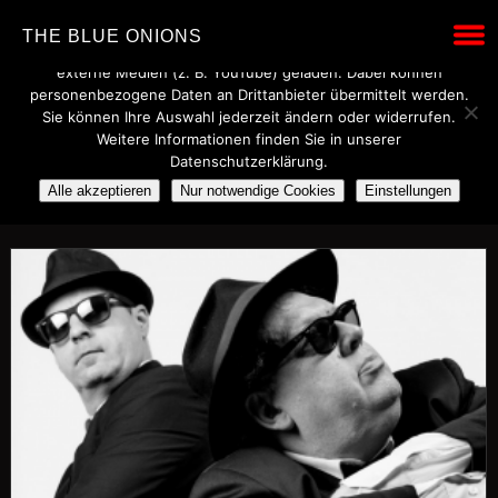
Wir verwenden technisch notwendige Cookies, um den Betrieb
THE BLUE ONIONS
dieser Website sicherzustellen. Mit Ihrer Einwilligung werden
externe Medien (z. B. YouTube) geladen. Dabei können
personenbezogene Daten an Drittanbieter übermittelt werden.
Sie können Ihre Auswahl jederzeit ändern oder widerrufen.
POSTS TAGGED UNDER
Weitere Informationen finden Sie in unserer
Datenschutzerklärung.
BLUES BROTHERS
Alle akzeptieren
Nur notwendige Cookies
Einstellungen