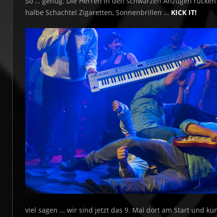
So … genug. Die Herren in den schwarzen Anzügen rücken 
halbe Schachtel Zigaretten, Sonnenbrillen …
KICK IT!
viel sagen … wir sind jetzt das 9. Mal dort am Start und kü