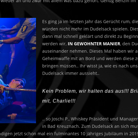
wieder an und zwar mit allem was dazu gehört. Genug Benzin im 
Es ging ja im letzten Jahr das Gerücht rum, di
würden nicht mehr im Dudelsack spielen. Die
dann mal schnell geklärt und direkt zu Begin
werden wir,
IN GEWOHNTER MANIER
, den Du
auseinander nehmen. Dieses Mal haben wir 
Geheimwaffe mit an Bord und werden diese z
bringen müssen.. Ihr wisst ja, wie es nach u
Dudelsack immer aussieht..
Kein Problem, wir halten das aus!!! Br
mit, Charlie!!!
.. so Joschi P., Whiskey Präsident und Manager
in Bad Kreuznach. Zum Dudelsack an sich mu
ndigen jetzt schon mal ein fulminantes 10 jähriges Jubiläum in 2019