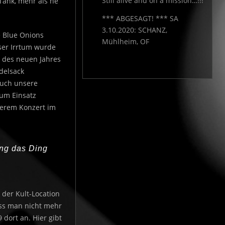
Still alive and on a mission…!!!
Tank, mehr als ne
*** ABGESAGT! *** SA
3.10.2020: SCHANZ,
e Blue Onions
Mühlheim, OF
ser Irrtum wurde
n des neuen Jahres
delsack
auch unsere
um Einsatz
nserem Konzert im
ing das Ding
 der Kult-Location
ss man nicht mehr
 dort an. Hier gibt