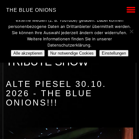
Wir verwenden technisch notwendige Cookies, um den Betrieb
THE BLUE ONIONS
dieser Website sicherzustellen. Mit Ihrer Einwilligung werden
externe Medien (z. B. YouTube) geladen. Dabei können
personenbezogene Daten an Drittanbieter übermittelt werden.
Sie können Ihre Auswahl jederzeit ändern oder widerrufen.
Weitere Informationen finden Sie in unserer
BLUES BROTHERS
Datenschutzerklärung.
Alle akzeptieren
Nur notwendige Cookies
Einstellungen
TRIBUTE SHOW
ALTE PIESEL 30.10.
2026 - THE BLUE
ONIONS!!!