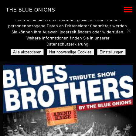
Wir verwenden technisch notwendige Cookies, um den Betrieb
THE BLUE ONIONS
dieser Website sicherzustellen. Mit Ihrer Einwilligung werden
externe Medien (z. B. YouTube) geladen. Dabei können
personenbezogene Daten an Drittanbieter übermittelt werden.
Sie können Ihre Auswahl jederzeit ändern oder widerrufen.
BILDER
Weitere Informationen finden Sie in unserer
Datenschutzerklärung.
MUSIC FESTIVALS
ONTOUR
Alle akzeptieren
Nur notwendige Cookies
Einstellungen