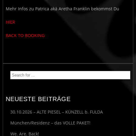
Mehr Infos zu Patrica aká Aretha Franklin bekommst Du
HIER
BACK TO BOOKING
NEUESTE BEITRÄGE
30.10.2026 – ALTE PIESEL – KÜNZELL b. FULDA
München/Residenz – das VOLLE PAKET!
We. Are. Back!