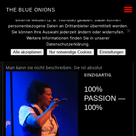
Wir verwenden technisch notwendige Cookies, um den Betrieb
THE BLUE ONIONS
dieser Website sicherzustellen. Mit Ihrer Einwilligung werden
externe Medien (z. B. YouTube) geladen. Dabei können
personenbezogene Daten an Drittanbieter übermittelt werden.
Sie können Ihre Auswahl jederzeit ändern oder widerrufen.
Weitere Informationen finden Sie in unserer
ARETHA FRANKLIN
Datenschutzerklärung.
Alle akzeptieren
Nur notwendige Cookies
Einstellungen
Man kann sie nicht beschreiben. Sie ist absolut
EINZIGARTIG
.
100%
PASSION —
100%