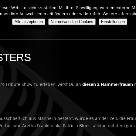
eser Website sicherzustellen. Mit Ihrer Einwilligung werden externe
önnen Ihre Auswahl jederzeit ändern oder widerrufen. Weitere Informat
HERS TRIBUTE SHOW
BOOKING
ÜBER UNS
Alle akzeptieren
Nur notwendige Cookies
Einstellungen
STERS
rs Tribute Show zu erleben, wirst Du an
diesen 2 Hammerfrauen
n
ausschließlich aus Männern besteht, wurde es an der Zeit, die Fra
orher war Aretha Franklin aká Patricia Blues alleine mit dem gan