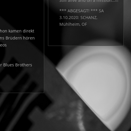
Still alive and on a mission…!!!
*** ABGESAGT! *** SA
3.10.2020: SCHANZ,
Mühlheim, OF
chon kamen direkt
uns Brüdern hören
reos
er Blues Brothers