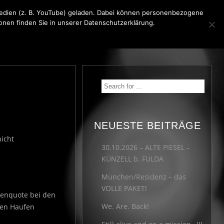
 Medien (z. B. YouTube) geladen. Dabei können personenbezogene
ionen finden Sie in unserer Datenschutzerklärung.
KONTAKT
MEDIA
IMPRESSUM
NEUESTE BEITRÄGE
icht
30.10.2026 – ALTE PIESEL –
KÜNZELL b. FULDA
München/Residenz – das
VOLLE PAKET!
uenquote bei den
We. Are. Back!
zen Haufen