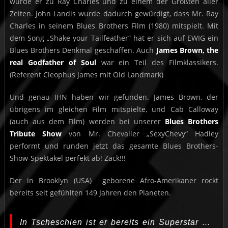
wurde er zu Ray Charles und zu einem der Größten aller
Zeiten. John Landis wurde dadurch gewürdigt, dass Mr. Ray
Charles in seinem Blues Brothers Film (1980) mitspielt. Mit
dem Song „Shake your Tailfeather“ hat er sich auf EWIG ein
Blues Brothers Denkmal geschaffen. Auch
James Brown, the
real Godfather of Soul
war ein Teil des Filmklassikers.
(Referent Cleophus James mit Old Landmark)
Und genau IHN haben wir gefunden. James Brown, der
übrigens im gleichen Film mitspielte, und Cab Calloway
(auch aus dem Film) werden bei unserer
Blues Brothers
Tribute Show
von Mr. Chevalier „SexyChevy“ Hadley
performt und runden jetzt das gesamte Blues Brothers-
Show-Spektakel perfekt ab! Zack!!!
Der in Brooklyn (USA) geborene Afro-Amerikaner rockt
bereits seit gefühlten 149 Jahren den Planeten.
In Tscheschien ist er bereits ein Superstar …