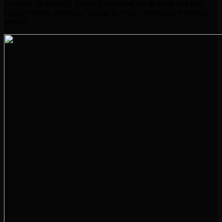
in letzten 10 Jahren ja Einiges passiert bei uns Brüdern und nun
konnte endlich wieder ein Termin für ein Live-Konzert vereinbart
werden.