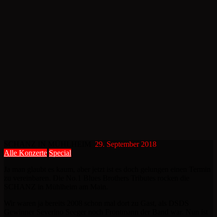
SCHANZ IN MÜHLHEIM
29. September 2018
Alle Konzerte
Special
Ja man glaubt es kaum, aber jetzt ist es doch gelungen einen Termin
zu vereinbaren. Die No.1 Blues Brothers Tributes rocken die
SCHANZ in Mühlheim am Main.
Wir waren ja bereits 2008 schon mal dort zu Gast, als DSDS
Gewinner Severino Seeger noch Frontmann der Band war. Nun ist