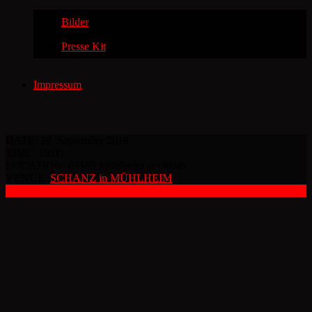
Bilder
Presse Kit
Impressum
DATE:
29. September 2018
TIME:
19:00
LOCATION:
63165 Mühlheim am Main
VENUE:
SCHANZ in MÜHLHEIM
JETZT TICKETS KAUFEN