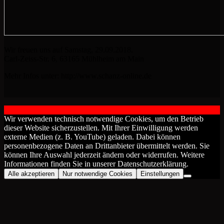
Wir freuen uns auf Samstag, 29.09.2018.
Carl-Zeiss-Str. 6, 63165 Mühlheim am Main
Mehr Infos unter: http://www.schanz-online.de
2018 by The Blue Onions - Impressum & Datenschutzerklärung -
Wir verwenden technisch notwendige Cookies, um den Betrieb
dieser Website sicherzustellen. Mit Ihrer Einwilligung werden
externe Medien (z. B. YouTube) geladen. Dabei können
personenbezogene Daten an Drittanbieter übermittelt werden. Sie
können Ihre Auswahl jederzeit ändern oder widerrufen. Weitere
Informationen finden Sie in unserer Datenschutzerklärung.
Alle akzeptieren
Nur notwendige Cookies
Einstellungen