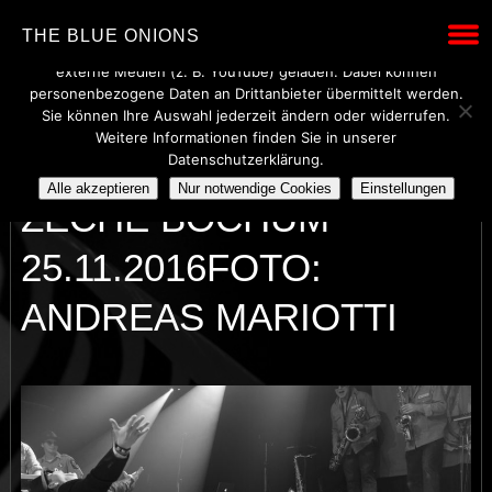
Wir verwenden technisch notwendige Cookies, um den Betrieb
THE BLUE ONIONS
dieser Website sicherzustellen. Mit Ihrer Einwilligung werden
externe Medien (z. B. YouTube) geladen. Dabei können
personenbezogene Daten an Drittanbieter übermittelt werden.
Sie können Ihre Auswahl jederzeit ändern oder widerrufen.
Weitere Informationen finden Sie in unserer
THE BLUE ONIONS @
Datenschutzerklärung.
Alle akzeptieren
Nur notwendige Cookies
Einstellungen
ZECHE BOCHUM
25.11.2016FOTO:
ANDREAS MARIOTTI