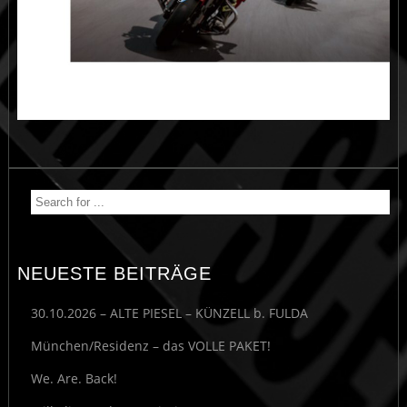
NEUESTE BEITRÄGE
30.10.2026 – ALTE PIESEL – KÜNZELL b. FULDA
München/Residenz – das VOLLE PAKET!
We. Are. Back!