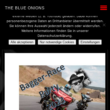
Wir verwenden technisch notwendige Cookies, um den Betrieb
THE BLUE ONIONS
dieser Website sicherzustellen. Mit Ihrer Einwilligung werden
externe Medien (z. B. YouTube) geladen. Dabei können
personenbezogene Daten an Drittanbieter übermittelt werden.
Sie können Ihre Auswahl jederzeit ändern oder widerrufen.
Weitere Informationen finden Sie in unserer
BAGGERRACE
Datenschutzerklärung.
Alle akzeptieren
Nur notwendige Cookies
Einstellungen