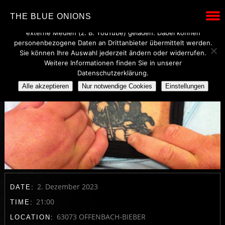
Wir verwenden technisch notwendige Cookies, um den Betrieb
THE BLUE ONIONS
dieser Website sicherzustellen. Mit Ihrer Einwilligung werden
externe Medien (z. B. YouTube) geladen. Dabei können
personenbezogene Daten an Drittanbieter übermittelt werden.
Sie können Ihre Auswahl jederzeit ändern oder widerrufen.
Weitere Informationen finden Sie in unserer
Datenschutzerklärung.
Alle akzeptieren
Nur notwendige Cookies
Einstellungen
2. Dezember 2023
DATE:
21:00
TIME:
63073 OFFENBACH-BIEBER
LOCATION: