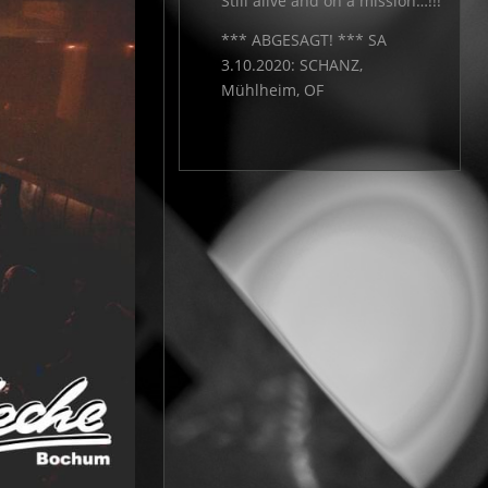
Still alive and on a mission…!!!
*** ABGESAGT! *** SA
3.10.2020: SCHANZ,
Mühlheim, OF