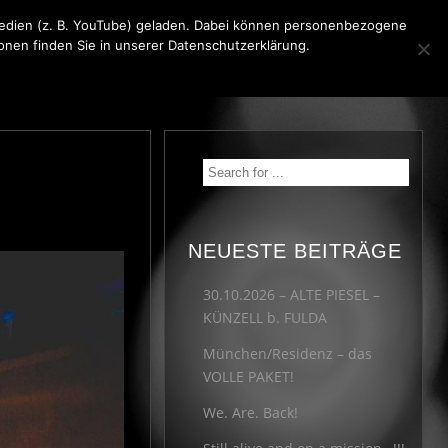
 Medien (z. B. YouTube) geladen. Dabei können personenbezogene
ionen finden Sie in unserer Datenschutzerklärung.
KONTAKT
MEDIA
IMPRESSUM
NEUESTE BEITRÄGE
30.10.2026 – ALTE PIESEL –
KÜNZELL b. FULDA
München/Residenz – das
VOLLE PAKET!
We. Are. Back!