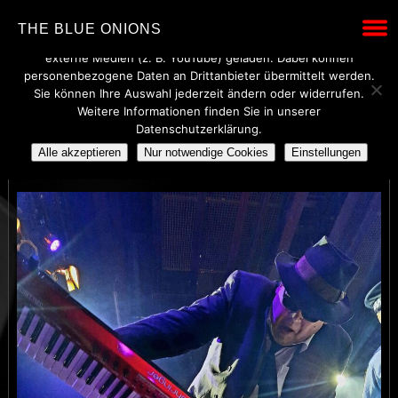
Wir verwenden technisch notwendige Cookies, um den Betrieb
THE BLUE ONIONS
dieser Website sicherzustellen. Mit Ihrer Einwilligung werden
externe Medien (z. B. YouTube) geladen. Dabei können
personenbezogene Daten an Drittanbieter übermittelt werden.
Sie können Ihre Auswahl jederzeit ändern oder widerrufen.
Weitere Informationen finden Sie in unserer
404215250_846067237520
Datenschutzerklärung.
Alle akzeptieren
Nur notwendige Cookies
Einstellungen