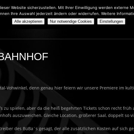
eser Website sicherzustellen. Mit Ihrer Einwilligung werden externe
önnen Ihre Auswahl jederzeit ändern oder widerrufen. Weitere Informat
HERS TRIBUTE SHOW
BOOKING
ÜBER UNS
Alle akzeptieren
Nur notwendige Cookies
Einstellungen
RBAHNHOF
al-Vohwinkel, denn genau hier feiern wir unsere Premiere im kult
 zu spielen, aber da die heiß begehrten Tickets schon recht früh 
ofs auszuweichen. Gleiche Location, größerer Saal, doppelt so vi
treiber des BüBa´s gesagt, der alle zusätzlichen Kosten auf sich