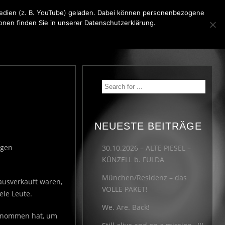
 Medien (z. B. YouTube) geladen. Dabei können personenbezogene
ionen finden Sie in unserer Datenschutzerklärung.
KONTAKT
MEDIA
IMPRESSUM
NEUESTE BEITRÄGE
igen
30.10.2026 – ALTE PIESEL –
KÜNZELL b. FULDA
München/Residenz – das
ausverkauft waren,
VOLLE PAKET!
ele Leute.
We. Are. Back!
 genommen hat, um