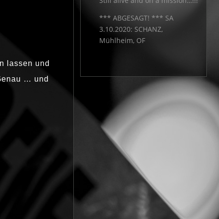
Still alive and on a mission…!!!
*** ABGESAGT! *** SA
3.10.2020: SCHANZ,
Mühlheim, OF
en lassen und
! Genau … und