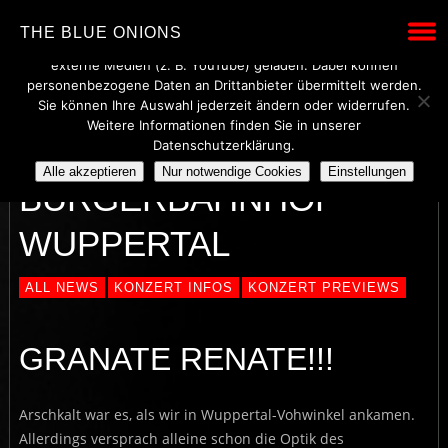
Wir verwenden technisch notwendige Cookies, um den Betrieb
THE BLUE ONIONS
dieser Website sicherzustellen. Mit Ihrer Einwilligung werden
externe Medien (z. B. YouTube) geladen. Dabei können
personenbezogene Daten an Drittanbieter übermittelt werden.
Sie können Ihre Auswahl jederzeit ändern oder widerrufen.
Weitere Informationen finden Sie in unserer
REVIEW
Datenschutzerklärung.
Alle akzeptieren
Nur notwendige Cookies
Einstellungen
BÜRGERBAHNHOF
WUPPERTAL
ALL NEWS
KONZERT INFOS
KONZERT PREVIEWS
GRANATE RENATE!!!
Arschkalt war es, als wir in Wuppertal-Vohwinkel ankamen.
Allerdings versprach alleine schon die Optik des