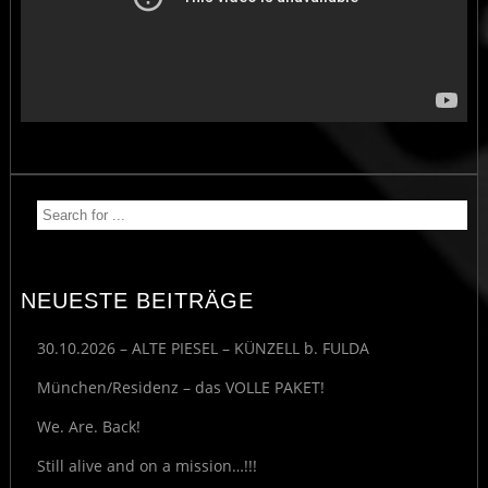
NEUESTE BEITRÄGE
30.10.2026 – ALTE PIESEL – KÜNZELL b. FULDA
München/Residenz – das VOLLE PAKET!
We. Are. Back!
Still alive and on a mission…!!!