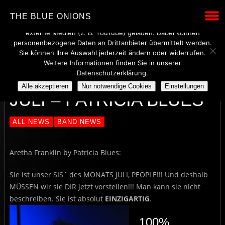
Wir verwenden technisch notwendige Cookies, um den Betrieb
THE BLUE ONIONS
dieser Website sicherzustellen. Mit Ihrer Einwilligung werden
externe Medien (z. B. YouTube) geladen. Dabei können
personenbezogene Daten an Drittanbieter übermittelt werden.
Sie können Ihre Auswahl jederzeit ändern oder widerrufen.
Weitere Informationen finden Sie in unserer
SISTER DES MONATS
Datenschutzerklärung.
Alle akzeptieren
Nur notwendige Cookies
Einstellungen
JULI – PATRICIA BLUES
ALL NEWS
BAND NEWS
Aretha Franklin by Patricia Blues:
Sie ist unser SIS´ des MONATS JULI, PEOPLE!!! Und deshalb
MÜSSEN wir sie DIR jetzt vorstellen!!! Man kann sie nicht
beschreiben. Sie ist absolut
EINZIGARTIG
.
100%