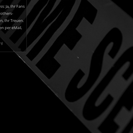
s: Ja, Ihr Fans
others-
n, Ihr Treuen.
en per eMail,
16