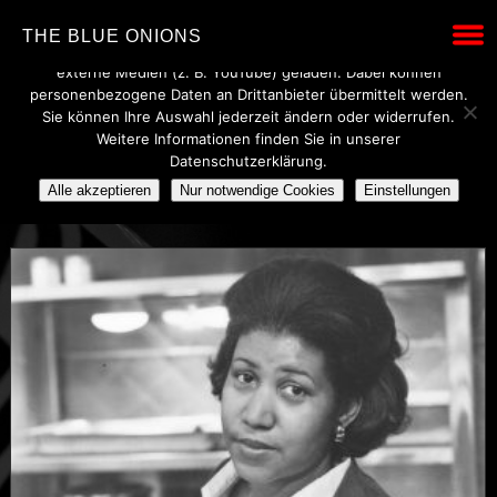
Wir verwenden technisch notwendige Cookies, um den Betrieb
THE BLUE ONIONS
dieser Website sicherzustellen. Mit Ihrer Einwilligung werden
externe Medien (z. B. YouTube) geladen. Dabei können
personenbezogene Daten an Drittanbieter übermittelt werden.
Sie können Ihre Auswahl jederzeit ändern oder widerrufen.
POSTS TAGGED UNDER
Weitere Informationen finden Sie in unserer
Datenschutzerklärung.
CHICKEN
Alle akzeptieren
Nur notwendige Cookies
Einstellungen