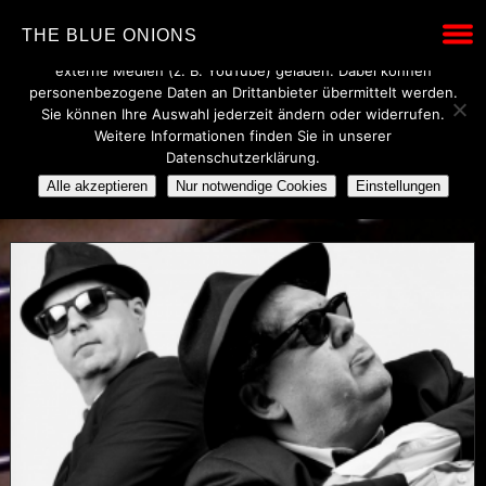
Wir verwenden technisch notwendige Cookies, um den Betrieb
THE BLUE ONIONS
dieser Website sicherzustellen. Mit Ihrer Einwilligung werden
externe Medien (z. B. YouTube) geladen. Dabei können
personenbezogene Daten an Drittanbieter übermittelt werden.
Sie können Ihre Auswahl jederzeit ändern oder widerrufen.
POSTS TAGGED UNDER
Weitere Informationen finden Sie in unserer
Datenschutzerklärung.
MAURY SLINE
Alle akzeptieren
Nur notwendige Cookies
Einstellungen