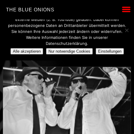
Wir verwenden technisch notwendige Cookies, um den Betrieb
THE BLUE ONIONS
dieser Website sicherzustellen. Mit Ihrer Einwilligung werden
externe Medien (z. B. YouTube) geladen. Dabei können
personenbezogene Daten an Drittanbieter übermittelt werden.
Sie können Ihre Auswahl jederzeit ändern oder widerrufen.
POSTS TAGGED UNDER
Weitere Informationen finden Sie in unserer
Datenschutzerklärung.
ROSSMARKT
Alle akzeptieren
Nur notwendige Cookies
Einstellungen