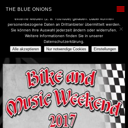
Wir verwenden technisch notwendige Cookies, um den Betrieb
THE BLUE ONIONS
dieser Website sicherzustellen. Mit Ihrer Einwilligung werden
externe Medien (z. B. YouTube) geladen. Dabei können
personenbezogene Daten an Drittanbieter übermittelt werden.
Sie können Ihre Auswahl jederzeit ändern oder widerrufen.
POSTS TAGGED UNDER
Weitere Informationen finden Sie in unserer
Datenschutzerklärung.
TRIBUTE SHOW
Alle akzeptieren
Nur notwendige Cookies
Einstellungen