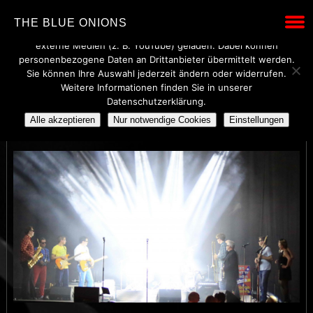
Wir verwenden technisch notwendige Cookies, um den Betrieb
THE BLUE ONIONS
dieser Website sicherzustellen. Mit Ihrer Einwilligung werden
externe Medien (z. B. YouTube) geladen. Dabei können
personenbezogene Daten an Drittanbieter übermittelt werden.
Sie können Ihre Auswahl jederzeit ändern oder widerrufen.
Weitere Informationen finden Sie in unserer
CHARLIE_2
Datenschutzerklärung.
Alle akzeptieren
Nur notwendige Cookies
Einstellungen