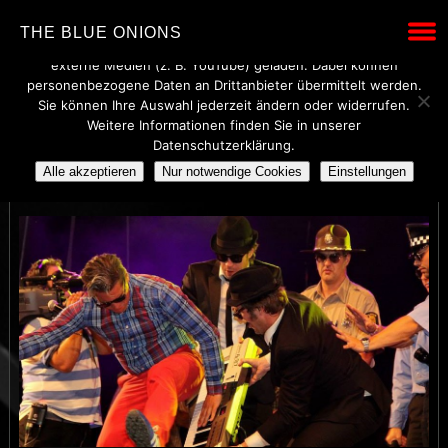
Wir verwenden technisch notwendige Cookies, um den Betrieb
THE BLUE ONIONS
dieser Website sicherzustellen. Mit Ihrer Einwilligung werden
externe Medien (z. B. YouTube) geladen. Dabei können
personenbezogene Daten an Drittanbieter übermittelt werden.
Sie können Ihre Auswahl jederzeit ändern oder widerrufen.
Weitere Informationen finden Sie in unserer
ALTE_PIESEL_BEITRAGS
Datenschutzerklärung.
Alle akzeptieren
Nur notwendige Cookies
Einstellungen