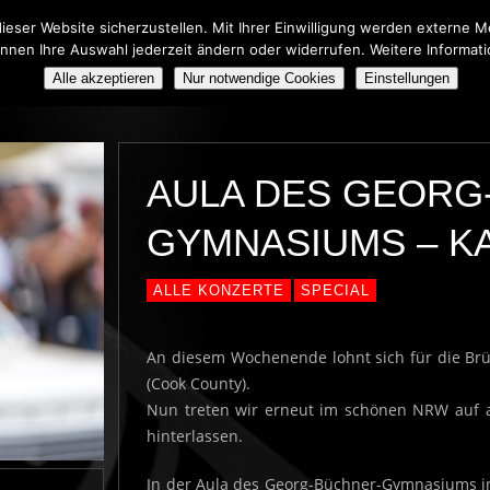
eser Website sicherzustellen. Mit Ihrer Einwilligung werden externe
önnen Ihre Auswahl jederzeit ändern oder widerrufen. Weitere Informat
HERS TRIBUTE SHOW
BOOKING
ÜBER UNS
Alle akzeptieren
Nur notwendige Cookies
Einstellungen
AULA DES GEORG
GYMNASIUMS – 
ALLE KONZERTE
SPECIAL
An diesem Wochenende lohnt sich für die Brü
(Cook County).
Nun treten wir erneut im schönen NRW auf a
hinterlassen.
In der Aula des Georg-Büchner-Gymnasiums in