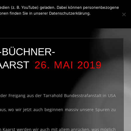
 Medien (z. B. YouTube) geladen. Dabei können personenbezogene
ionen finden Sie in unserer Datenschutzerklärung.
KONTAKT
MEDIA
IMPRESSUM
-BÜCHNER-
KAARST
26. MAI 2019
der Freigang aus der Tarrahold Bundesstrafanstalt in USA
us, wo wir jetzt auch beginnen massiv unsere Spuren zu
 Kaarst werden wir auch mit allem anrücken, was möglich