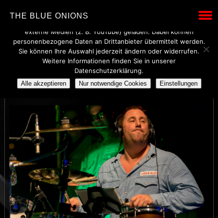
Wir verwenden technisch notwendige Cookies, um den Betrieb
THE BLUE ONIONS
dieser Website sicherzustellen. Mit Ihrer Einwilligung werden
externe Medien (z. B. YouTube) geladen. Dabei können
personenbezogene Daten an Drittanbieter übermittelt werden.
Sie können Ihre Auswahl jederzeit ändern oder widerrufen.
Weitere Informationen finden Sie in unserer
BLUE ONIONS
Datenschutzerklärung.
Alle akzeptieren
Nur notwendige Cookies
Einstellungen