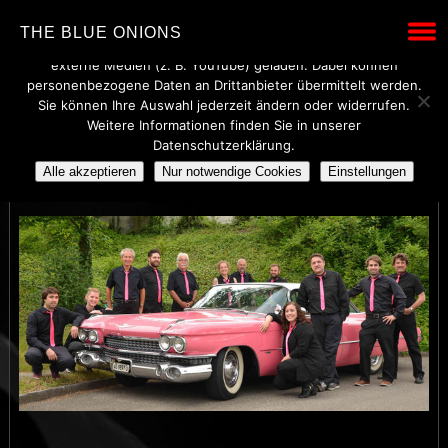
Wir verwenden technisch notwendige Cookies, um den Betrieb
THE BLUE ONIONS
dieser Website sicherzustellen. Mit Ihrer Einwilligung werden
externe Medien (z. B. YouTube) geladen. Dabei können
personenbezogene Daten an Drittanbieter übermittelt werden.
Sie können Ihre Auswahl jederzeit ändern oder widerrufen.
Weitere Informationen finden Sie in unserer
BLUES_BROTHERS_TRIB
Datenschutzerklärung.
Alle akzeptieren
Nur notwendige Cookies
Einstellungen