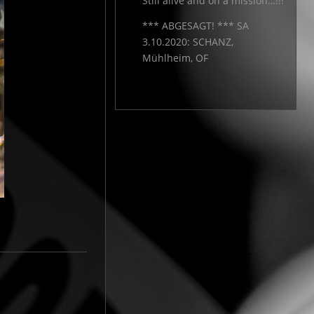
Still alive and on a mission…!!!
*** ABGESAGT! *** SA
3.10.2020: SCHANZ,
Mühlheim, OF