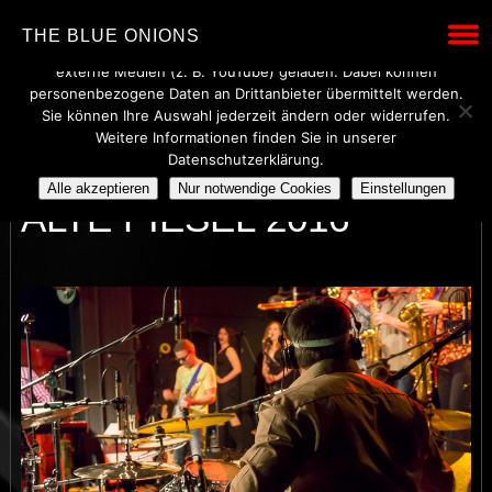
Wir verwenden technisch notwendige Cookies, um den Betrieb
THE BLUE ONIONS
dieser Website sicherzustellen. Mit Ihrer Einwilligung werden
externe Medien (z. B. YouTube) geladen. Dabei können
personenbezogene Daten an Drittanbieter übermittelt werden.
Sie können Ihre Auswahl jederzeit ändern oder widerrufen.
Weitere Informationen finden Sie in unserer
BLUE ONIONS LIVE @
Datenschutzerklärung.
Alle akzeptieren
Nur notwendige Cookies
Einstellungen
ALTE PIESEL 2016