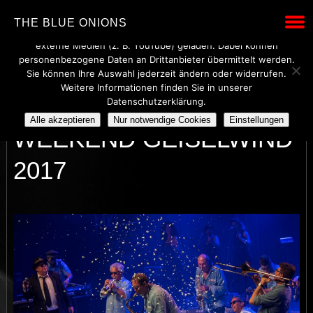
Wir verwenden technisch notwendige Cookies, um den Betrieb
THE BLUE ONIONS
dieser Website sicherzustellen. Mit Ihrer Einwilligung werden
externe Medien (z. B. YouTube) geladen. Dabei können
personenbezogene Daten an Drittanbieter übermittelt werden.
Sie können Ihre Auswahl jederzeit ändern oder widerrufen.
Weitere Informationen finden Sie in unserer
BIKE AND MUSIC
Datenschutzerklärung.
Alle akzeptieren
Nur notwendige Cookies
Einstellungen
WEEKEND GEISELWIND
2017