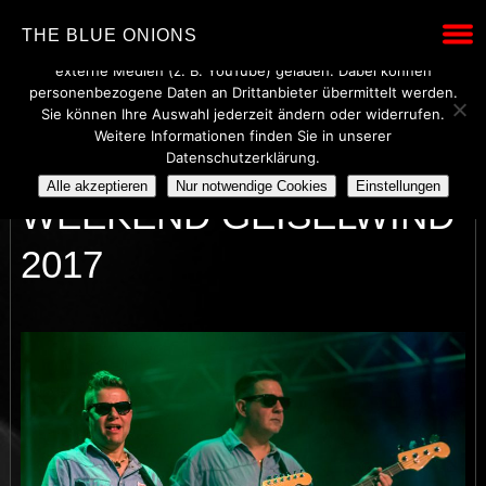
Wir verwenden technisch notwendige Cookies, um den Betrieb
THE BLUE ONIONS
dieser Website sicherzustellen. Mit Ihrer Einwilligung werden
externe Medien (z. B. YouTube) geladen. Dabei können
personenbezogene Daten an Drittanbieter übermittelt werden.
Sie können Ihre Auswahl jederzeit ändern oder widerrufen.
Weitere Informationen finden Sie in unserer
BIKE AND MUSIC
Datenschutzerklärung.
Alle akzeptieren
Nur notwendige Cookies
Einstellungen
WEEKEND GEISELWIND
2017