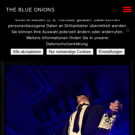
Wir verwenden technisch notwendige Cookies, um den Betrieb
THE BLUE ONIONS
dieser Website sicherzustellen. Mit Ihrer Einwilligung werden
externe Medien (z. B. YouTube) geladen. Dabei können
personenbezogene Daten an Drittanbieter übermittelt werden.
Sie können Ihre Auswahl jederzeit ändern oder widerrufen.
Weitere Informationen finden Sie in unserer
14
Datenschutzerklärung.
Alle akzeptieren
Nur notwendige Cookies
Einstellungen