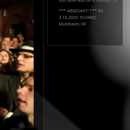
Still alive and on a mission…!!!
*** ABGESAGT! *** SA
3.10.2020: SCHANZ,
Mühlheim, OF