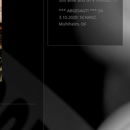
Still alive and on a mission…!!!
*** ABGESAGT! *** SA
3.10.2020: SCHANZ,
Mühlheim, OF