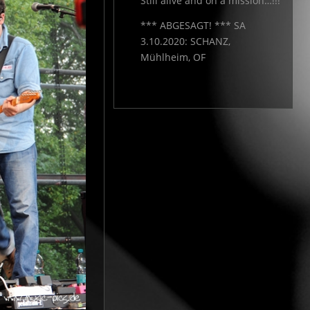
Still alive and on a mission…!!!
*** ABGESAGT! *** SA
3.10.2020: SCHANZ,
Mühlheim, OF