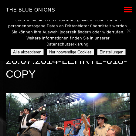
Wir verwenden technisch notwendige Cookies, um den Betrieb
THE BLUE ONIONS
dieser Website sicherzustellen. Mit Ihrer Einwilligung werden
externe Medien (z. B. YouTube) geladen. Dabei können
personenbezogene Daten an Drittanbieter übermittelt werden.
Sie können Ihre Auswahl jederzeit ändern oder widerrufen.
Weitere Informationen finden Sie in unserer
THE-BLUE-ONIONS-
Datenschutzerklärung.
Alle akzeptieren
Nur notwendige Cookies
Einstellungen
26.07.2014-LEHRTE-018-
COPY