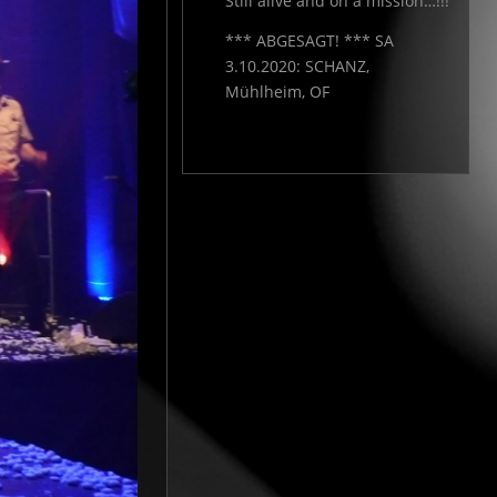
Still alive and on a mission…!!!
*** ABGESAGT! *** SA
3.10.2020: SCHANZ,
Mühlheim, OF