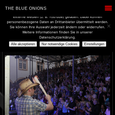
Wir verwenden technisch notwendige Cookies, um den Betrieb
THE BLUE ONIONS
dieser Website sicherzustellen. Mit Ihrer Einwilligung werden
externe Medien (z. B. YouTube) geladen. Dabei können
personenbezogene Daten an Drittanbieter übermittelt werden.
Sie können Ihre Auswahl jederzeit ändern oder widerrufen.
Weitere Informationen finden Sie in unserer
24
Datenschutzerklärung.
Alle akzeptieren
Nur notwendige Cookies
Einstellungen