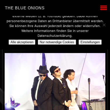
Wir verwenden technisch notwendige Cookies, um den Betrieb
THE BLUE ONIONS
dieser Website sicherzustellen. Mit Ihrer Einwilligung werden
externe Medien (z. B. YouTube) geladen. Dabei können
personenbezogene Daten an Drittanbieter übermittelt werden.
Sie können Ihre Auswahl jederzeit ändern oder widerrufen.
Weitere Informationen finden Sie in unserer
46
Datenschutzerklärung.
Alle akzeptieren
Nur notwendige Cookies
Einstellungen