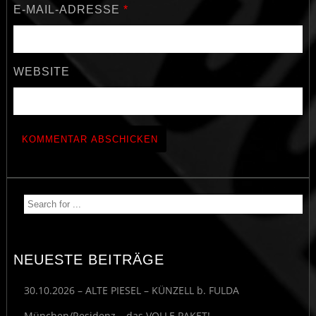
E-MAIL-ADRESSE
*
WEBSITE
NEUESTE BEITRÄGE
30.10.2026 – ALTE PIESEL – KÜNZELL b. FULDA
München/Residenz – das VOLLE PAKET!