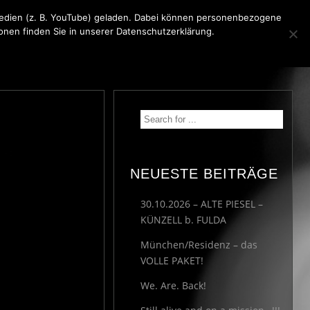
 Medien (z. B. YouTube) geladen. Dabei können personenbezogene
ionen finden Sie in unserer Datenschutzerklärung.
KONTAKT
MEDIA
IMPRESSUM
NEUESTE BEITRÄGE
30.10.2026 – ALTE PIESEL –
KÜNZELL b. FULDA
München/Residenz – das
VOLLE PAKET!
We. Are. Back!