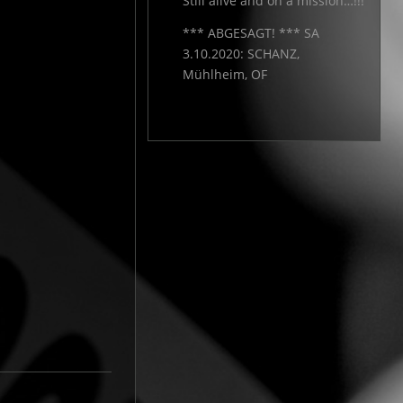
Still alive and on a mission…!!!
*** ABGESAGT! *** SA
3.10.2020: SCHANZ,
Mühlheim, OF