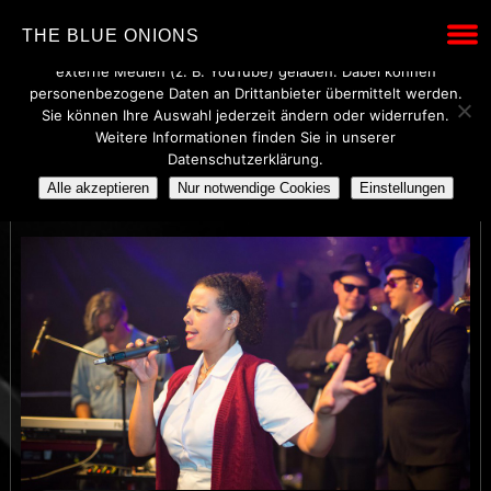
Wir verwenden technisch notwendige Cookies, um den Betrieb
THE BLUE ONIONS
dieser Website sicherzustellen. Mit Ihrer Einwilligung werden
externe Medien (z. B. YouTube) geladen. Dabei können
personenbezogene Daten an Drittanbieter übermittelt werden.
Sie können Ihre Auswahl jederzeit ändern oder widerrufen.
Weitere Informationen finden Sie in unserer
TD3_2952
Datenschutzerklärung.
Alle akzeptieren
Nur notwendige Cookies
Einstellungen