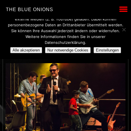
Wir verwenden technisch notwendige Cookies, um den Betrieb
THE BLUE ONIONS
dieser Website sicherzustellen. Mit Ihrer Einwilligung werden
externe Medien (z. B. YouTube) geladen. Dabei können
personenbezogene Daten an Drittanbieter übermittelt werden.
Sie können Ihre Auswahl jederzeit ändern oder widerrufen.
Weitere Informationen finden Sie in unserer
TD3_3230
Datenschutzerklärung.
Alle akzeptieren
Nur notwendige Cookies
Einstellungen