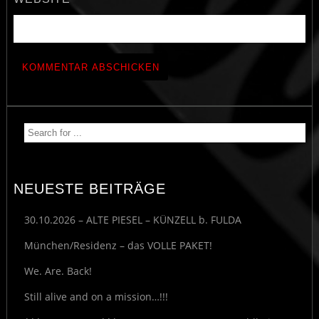
NEUESTE BEITRÄGE
30.10.2026 – ALTE PIESEL – KÜNZELL b. FULDA
München/Residenz – das VOLLE PAKET!
We. Are. Back!
Still alive and on a mission…!!!