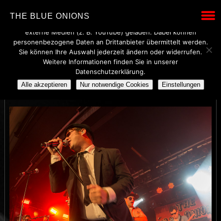
Wir verwenden technisch notwendige Cookies, um den Betrieb
THE BLUE ONIONS
dieser Website sicherzustellen. Mit Ihrer Einwilligung werden
externe Medien (z. B. YouTube) geladen. Dabei können
personenbezogene Daten an Drittanbieter übermittelt werden.
Sie können Ihre Auswahl jederzeit ändern oder widerrufen.
Weitere Informationen finden Sie in unserer
THE BLUE ONIONS
Datenschutzerklärung.
Alle akzeptieren
Nur notwendige Cookies
Einstellungen