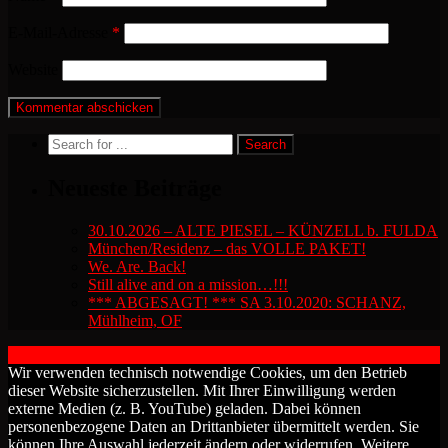
E-Mail-Adresse
*
Website
Neueste Beiträge
30.10.2026 – ALTE PIESEL – KÜNZELL b. FULDA
München/Residenz – das VOLLE PAKET!
We. Are. Back!
Still alive and on a mission…!!!
*** ABGESAGT! *** SA 3.10.2020: SCHANZ,
Mühlheim, OF
2018 by The Blue Onions - Impressum & Datenschutzerklärung -
Wir verwenden technisch notwendige Cookies, um den Betrieb
dieser Website sicherzustellen. Mit Ihrer Einwilligung werden
externe Medien (z. B. YouTube) geladen. Dabei können
personenbezogene Daten an Drittanbieter übermittelt werden. Sie
können Ihre Auswahl jederzeit ändern oder widerrufen. Weitere