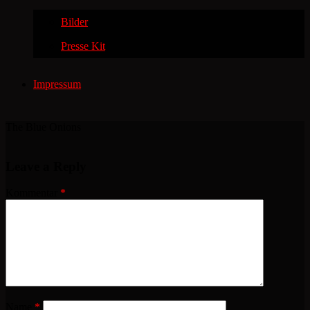
Bilder
Presse Kit
Impressum
The Blue Onions
Leave a Reply
Kommentar
*
Name
*