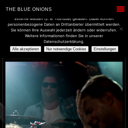
Wir verwenden technisch notwendige Cookies, um den Betrieb
THE BLUE ONIONS
dieser Website sicherzustellen. Mit Ihrer Einwilligung werden
externe Medien (z. B. YouTube) geladen. Dabei können
personenbezogene Daten an Drittanbieter übermittelt werden.
Sie können Ihre Auswahl jederzeit ändern oder widerrufen.
Weitere Informationen finden Sie in unserer
THE BLUE ONIONS
Datenschutzerklärung.
Alle akzeptieren
Nur notwendige Cookies
Einstellungen