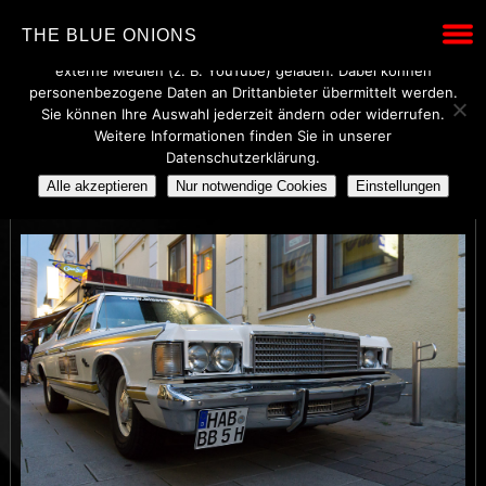
Wir verwenden technisch notwendige Cookies, um den Betrieb
THE BLUE ONIONS
dieser Website sicherzustellen. Mit Ihrer Einwilligung werden
externe Medien (z. B. YouTube) geladen. Dabei können
personenbezogene Daten an Drittanbieter übermittelt werden.
Sie können Ihre Auswahl jederzeit ändern oder widerrufen.
Weitere Informationen finden Sie in unserer
THE BLUE ONIONS
Datenschutzerklärung.
Alle akzeptieren
Nur notwendige Cookies
Einstellungen