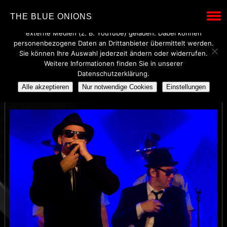
Wir verwenden technisch notwendige Cookies, um den Betrieb
THE BLUE ONIONS
dieser Website sicherzustellen. Mit Ihrer Einwilligung werden
externe Medien (z. B. YouTube) geladen. Dabei können
personenbezogene Daten an Drittanbieter übermittelt werden.
Sie können Ihre Auswahl jederzeit ändern oder widerrufen.
Weitere Informationen finden Sie in unserer
THE BLUE ONIONS
Datenschutzerklärung.
Alle akzeptieren
Nur notwendige Cookies
Einstellungen