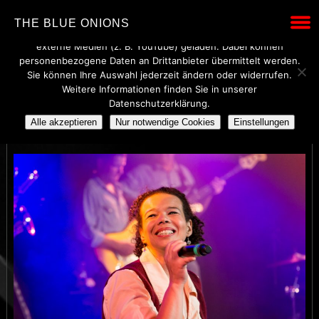
Wir verwenden technisch notwendige Cookies, um den Betrieb
THE BLUE ONIONS
dieser Website sicherzustellen. Mit Ihrer Einwilligung werden
externe Medien (z. B. YouTube) geladen. Dabei können
personenbezogene Daten an Drittanbieter übermittelt werden.
Sie können Ihre Auswahl jederzeit ändern oder widerrufen.
Weitere Informationen finden Sie in unserer
THE BLUE ONIONS
Datenschutzerklärung.
Alle akzeptieren
Nur notwendige Cookies
Einstellungen